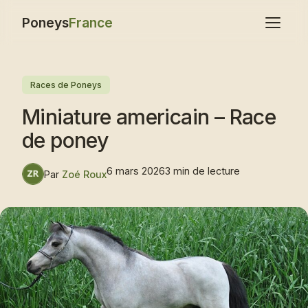
Poneys
France
Races de Poneys
Miniature americain – Race
de poney
6 mars 2026
3 min de lecture
Par
Zoé Roux